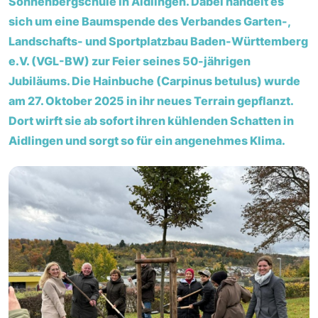
Sonnenbergschule in Aidlingen. Dabei handelt es
sich um eine Baumspende des Verbandes Garten-,
Landschafts- und Sportplatzbau Baden-Württemberg
e.V. (VGL-BW) zur Feier seines 50-jährigen
Jubiläums. Die Hainbuche (Carpinus betulus) wurde
am 27. Oktober 2025 in ihr neues Terrain gepflanzt.
Dort wirft sie ab sofort ihren kühlenden Schatten in
Aidlingen und sorgt so für ein angenehmes Klima.